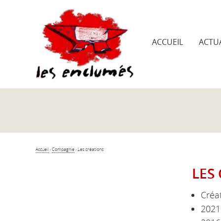
ACCUEIL
ACTUA
Accueil
›
Compagnie
›
Les créations
LES
Créat
2021 