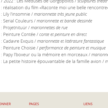
 / 2022 : Les Médusés de Gorgopolitis /
sculptures théâtr
: réalisation du film «Raconte moi une belle rencontre
: Lily l’insomnie /
marionnette très jeune public
: Serial Couleurs /
marionnette et bande dessinée
: Projetnituür /
marionnettes de rue
 : Peinture Contée /
conte et peinture en direct
 : Cadavre Exquis /
marionnette et littérature fantastique
: Peinture Choisie /
performance de peinture et musique
 : Papy l’boxeur ou la mémoire en morceaux /
marionne
: La petite histoire épouvantable de la famille avion /
m
BONNER
PAGES
LIENS