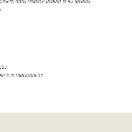
alisées dans l’espace urbain et les jardins
»
tte
ime et marionnette