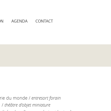
ON
AGENDA
CONTACT
lerie du monde /
entresort forain
u /
théâtre d’objet miniature