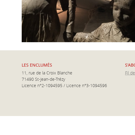
LES ENCLUMÉS
S'A
11, rue de la Croix Blanche
Fil d
71490 St-Jean-de-Trézy
Licence n°2-1094595 / Licence n°3-1094596